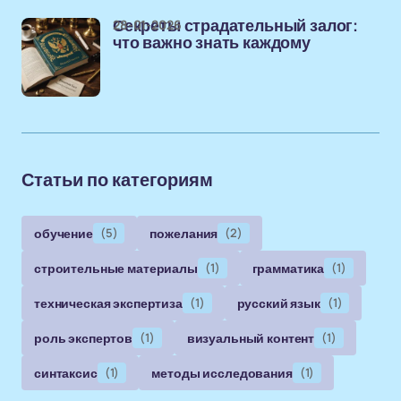
28-01-2026
Секреты страдательный залог:
что важно знать каждому
Статьи по категориям
обучение
(5)
пожелания
(2)
строительные материалы
(1)
грамматика
(1)
техническая экспертиза
(1)
русский язык
(1)
роль экспертов
(1)
визуальный контент
(1)
синтаксис
(1)
методы исследования
(1)