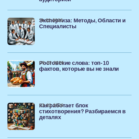
19-02-2026
Экспертиза: Методы, Области и
Специалисты
09-02-2026
Ростовские слова: топ-10
фактов, которые вы не знали
03-02-2026
Как работает блок
стихотворения? Разбираемся в
деталях