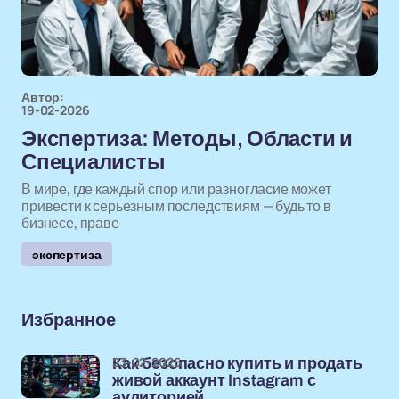
Автор:
19-02-2026
Экспертиза: Методы, Области и
Специалисты
В мире, где каждый спор или разногласие может
привести к серьезным последствиям — будь то в
бизнесе, праве
экспертиза
Избранное
23-02-2026
Как безопасно купить и продать
живой аккаунт Instagram с
аудиторией