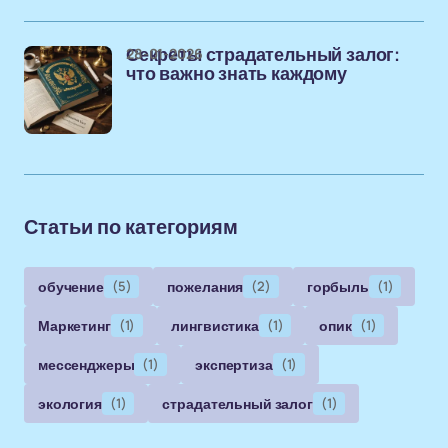
28-01-2026
Секреты страдательный залог:
что важно знать каждому
Статьи по категориям
обучение
(5)
пожелания
(2)
горбыль
(1)
Маркетинг
(1)
лингвистика
(1)
опик
(1)
мессенджеры
(1)
экспертиза
(1)
экология
(1)
страдательный залог
(1)