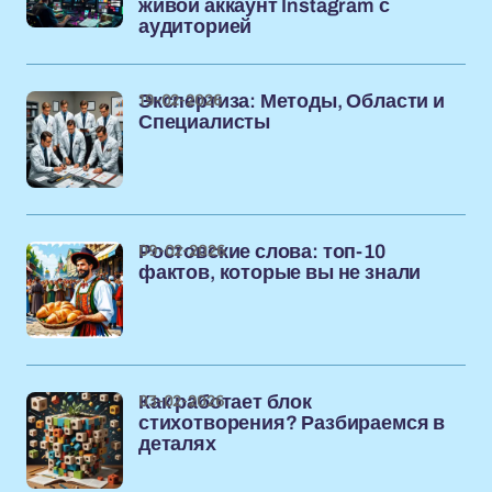
живой аккаунт Instagram с
аудиторией
19-02-2026
Экспертиза: Методы, Области и
Специалисты
09-02-2026
Ростовские слова: топ-10
фактов, которые вы не знали
03-02-2026
Как работает блок
стихотворения? Разбираемся в
деталях