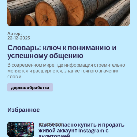
Автор:
22-12-2025
Словарь: ключ к пониманию и
успешному общению
В современном мире, где информация стремительно
меняется и расширяется, знание точного значения
слов и
деревообработка
Избранное
23-02-2026
Как безопасно купить и продать
живой аккаунт Instagram с
аудиторией