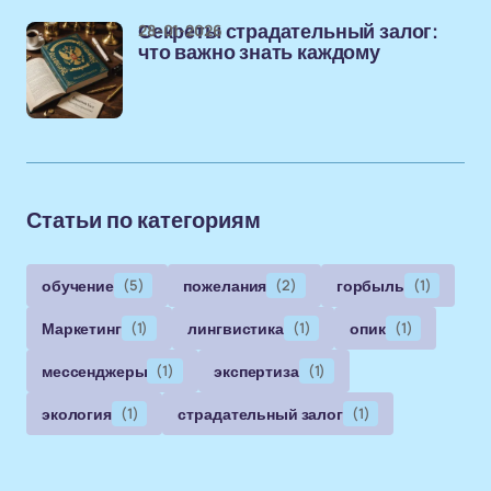
28-01-2026
Секреты страдательный залог:
что важно знать каждому
Статьи по категориям
обучение
(5)
пожелания
(2)
горбыль
(1)
Маркетинг
(1)
лингвистика
(1)
опик
(1)
мессенджеры
(1)
экспертиза
(1)
экология
(1)
страдательный залог
(1)