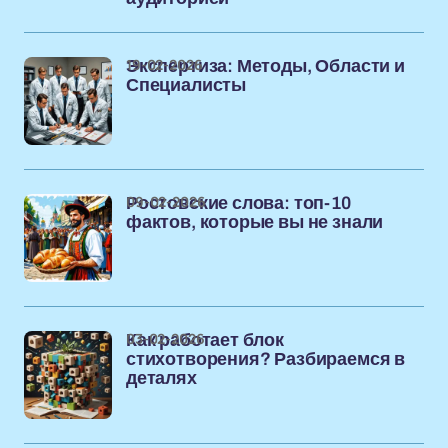
19-02-2026
Экспертиза: Методы, Области и
Специалисты
09-02-2026
Ростовские слова: топ-10
фактов, которые вы не знали
03-02-2026
Как работает блок
стихотворения? Разбираемся в
деталях