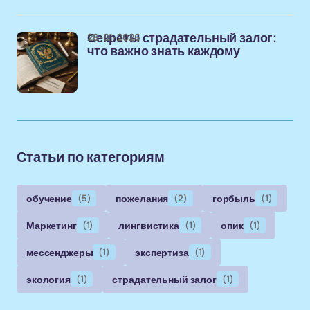
28-01-2026
Секреты страдательный залог:
что важно знать каждому
Статьи по категориям
обучение
(5)
пожелания
(2)
горбыль
(1)
Маркетинг
(1)
лингвистика
(1)
опик
(1)
мессенджеры
(1)
экспертиза
(1)
экология
(1)
страдательный залог
(1)