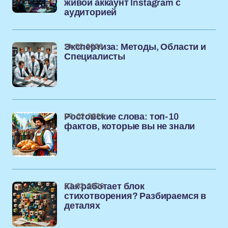
живой аккаунт Instagram с
аудиторией
19-02-2026
Экспертиза: Методы, Области и
Специалисты
09-02-2026
Ростовские слова: топ-10
фактов, которые вы не знали
03-02-2026
Как работает блок
стихотворения? Разбираемся в
деталях